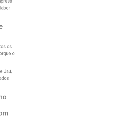
mpresa
labor
e
tos os
porque o
e Jaú,
tados
 no
com