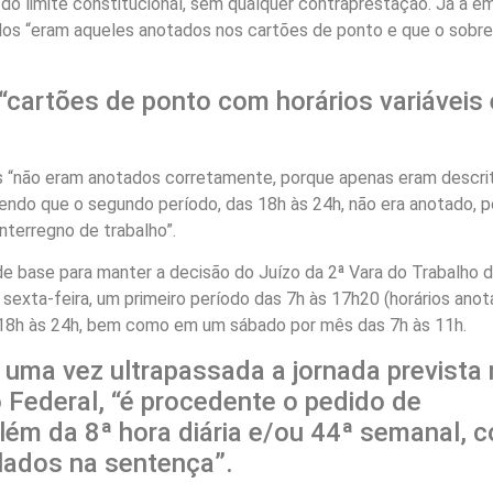
 do limite constitucional, sem qualquer contraprestação. Já a e
ados “eram aqueles anotados nos cartões de ponto e que o sobre
“cartões de ponto com horários variáveis 
s “não eram anotados corretamente, porque apenas eram descri
 sendo que o segundo período, das 18h às 24h, não era anotado, 
nterregno de trabalho”.
de base para manter a decisão do Juízo da 2ª Vara do Trabalho d
 sexta-feira, um primeiro período das 7h às 17h20 (horários ano
18h às 24h, bem como em um sábado por mês das 7h às 11h.
uma vez ultrapassada a jornada prevista
ão Federal, “é procedente o pedido de
ém da 8ª hora diária e/ou 44ª semanal, 
ulados na sentença”.