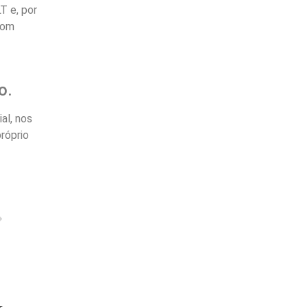
T e, por
com
o.
al, nos
róprio